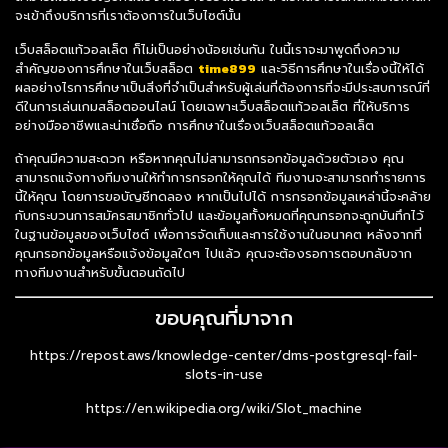
จะเข้าถึงบริการที่เราต้องการในเว็บไซต์นั้น
เว็บสล็อตแท้วอลเล็ต ก็ไม่เป็นอย่างน้อยเช่นกัน ในนี้เราจะมาพูดถึงความ
สำคัญของการศึกษาในเว็บสล็อต
time899
และวิธีการศึกษาในเรื่องนี้ให้ได้
ผลอย่างไรการศึกษาเป็นสิ่งที่จำเป็นสำหรับผู้เล่นที่ต้องการที่จะมีประสบการณ์ที่
ดีในการเล่นเกมสล็อตออนไลน์ โดยเฉพาะเว็บสล็อตแท้วอลเล็ต ที่ให้บริการ
อย่างมืออาชีพและน่าเชื่อถือ การศึกษาในเรื่องเว็บสล็อตแท้วอลเล็ต
ถ้าคุณมีความสะดวก หรือหากคุณไม่สามารถกรอกข้อมูลด้วยตัวเอง คุณ
สามารถแจ้งทางทีมงานให้ทำการกรอกให้คุณได้ ทีมงานจะสามารถทำรายการ
นี้ให้คุณ โดยการขอบัญชีทดลอง หากเป็นไปได้ การกรอกข้อมูลเหล่านี้จะคล้าย
กับกระบวนการสมัครสมาชิกทั่วไป และข้อมูลทั้งหมดที่คุณกรอกจะถูกบันทึกไว้
ในฐานข้อมูลของเว็บไซต์ เพื่อการจัดเก็บและการใช้งานในอนาคต หลังจากที่
คุณกรอกข้อมูลหรือแจ้งข้อมูลใดๆ ไปแล้ว คุณจะต้องรอการตอบกลับจาก
ทางทีมงานสำหรับขั้นตอนถัดไป
ขอบคุณที่มาจาก
https://repost.aws/knowledge-center/dms-postgresql-fail-
slots-in-use
https://en.wikipedia.org/wiki/Slot_machine