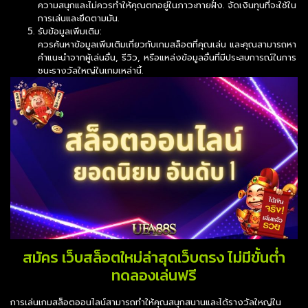
ความสนุกและไม่ควรทำให้คุณตกอยู่ในภาวะทายฝั่ง. จัดเงินทุนที่จะใช้ใน
การเล่นและยึดตามมัน.
รับข้อมูลเพิ่มเติม:
ควรค้นหาข้อมูลเพิ่มเติมเกี่ยวกับเกมสล็อตที่คุณเล่น และคุณสามารถหา
คำแนะนำจากผู้เล่นอื่น, รีวิว, หรือแหล่งข้อมูลอื่นที่มีประสบการณ์ในการ
ชนะรางวัลใหญ่ในเกมเหล่านี้.
สมัคร เว็บสล็อตใหม่ล่าสุดเว็บตรง ไม่มีขั้นต่ำ
ทดลองเล่นฟรี
การเล่นเกมสล็อตออนไลน์สามารถทำให้คุณสนุกสนานและได้รางวัลใหญ่ใน