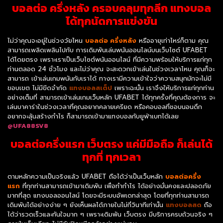
บอลต่อ ครึ่งหลัง ครอบคลุมทุกลีก แทงบอล
ได้ทุกนัดการแข่งขัน
ไม่ว่าคุณจะอยู่ในช่วงวัยไหน
บอลต่อ ครึ่งหลัง
หรืออายุเท่าไหร่ก็ตาม คุณ
สามารถเพลิดเพลินไปกับ การเดิมพันเล่นพนันออนไลน์บนเว็บไซต์ UFABET
ได้โดยตรง เพราะเราเป็นเว็บไซต์พนันออนไลน์ ที่มีความพร้อมให้บริการแก่ทุก
ท่านตลอด 24 ชั่วโมง และไม่ว่าคุณ จะสะดวกเข้าเล่นในช่วงเวลาไหน คุณก็จะ
สามารถ เข้าเล่นเกมพนันกับเราได้
ทางเรามีความเข้าใจว่าความสนุกมักจะไม่มี
ขอบเขต ไม่มีขีดจำกัด
แทงบอลสเต็ป
เพราะฉะนั้น เราจึงให้บริการแก่ทุกท่าน
อย่างเต็มที่ สามารถเข้าเล่นเกมเว็บหลัก UFABET ได้ทุกครั้งที่คุณต้องการ จะ
เล่นบาคาร่าในช่วงเวลาที่คุณอยากคลายเครียด หรือคอบอลที่ชอบนอนดึก
อยากจะลุ้นสร้างกำไร ก็สามารถเข้ามาแทงบอลกับยูฟ่าเบทได้เลย
@UFA88SV8
บอลต่อครึ่งแรก เว็บตรง แค่มีมือถือ ก็เล่นได้
ทุกที่ ทุกเวลา
ตามหลักความเป็นจริงแล้ว UFABET ถือได้ว่าเป็นเว็บหลัก
บอลต่อครึ่ง
แรก
ที่ทุกท่านสามารถเข้ามาเดิมพัน เพื่อทำกำไร ได้อย่างมั่นคงและปลอดภัย
มากที่สุด แทงบอลออนไลน์ โดยจะมีระบบอัพเดทล่าสุด โดยที่ทุกท่านสามารถ
เดิมพันได้อย่างง่าย ๆ ยังเห็นผลได้ภายในไม่กี่วินาทีเท่านั้น
แทงบอลสด
ถือ
ได้ว่ารวดเร็วและทันใจมาก ๆ เพราะเดิมพัน เว็บตรง มีบริการครบถ้วนจริง ๆ