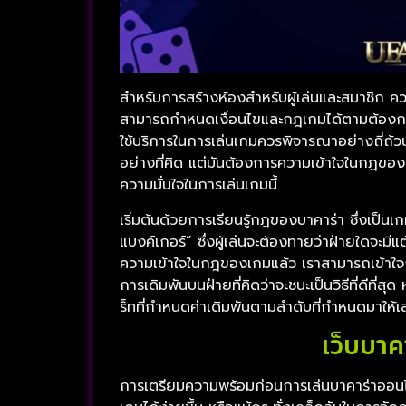
สำหรับการสร้างห้องสำหรับผู้เล่นและสมาชิก ค
สามารถกำหนดเงื่อนไขและกฎเกมได้ตามต้องการ ร
ใช้บริการในการเล่นเกมควรพิจารณาอย่างถี่ถ้วนเ
อย่างที่คิด แต่มันต้องการความเข้าใจในกฎของเ
ความมั่นใจในการเล่นเกมนี้
เริ่มต้นด้วยการเรียนรู้กฎของบาคาร่า ซึ่งเป็น
แบงค์เกอร์” ซึ่งผู้เล่นจะต้องทายว่าฝ่ายใดจะมีแ
ความเข้าใจในกฎของเกมแล้ว เราสามารถเข้าใจถึงวิ
การเดิมพันบนฝ่ายที่คิดว่าจะชนะเป็นวิธีที่ดีท
ร็ทที่กำหนดค่าเดิมพันตามลำดับที่กำหนดมาให้เล
เว็บบาค
การเตรียมความพร้อมก่อนการเล่นบาคาร่าออ