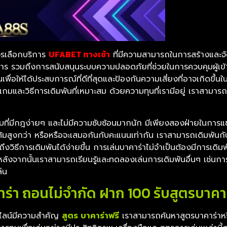
UFABET ทางเข้า
วรเลือกบริการ
ที่มีความสามารถในการสร้างและจัด
วมถึงการสนับสนุนระบบความปลอดภัยที่ช่วยในการควบคุมผู้เข้าร่ว
พื่อให้ได้ประสบการณ์ที่ดีที่สุดและป้องกันความเสี่ยงที่อาจเกิดขึ้
กมและวิธีการเดิมพันที่เหมาะสม ด้วยความทุนที่เรามีอยู่ เราสามาร
เกมที่มีกฎง่ายๆ และไม่มีความซับซ้อนมากนัก มีเพียงสองฝ่ายในการแข
ต้มสูงกว่า หรือหรือจะเสมอกันกับคะแนนเท่ากัน เราสามารถเดิมพันกับฝ่า
ธีการเดิมพันได้ง่ายขึ้น การเล่นบาคาร่าไม่จำเป็นต้องมีการเดิมพันท
ี่สุด หลังจากนั้นเราสามารถเรียนรู้และทดลองเล่นการเดิมพันอื่นๆ เช
่น
าร่า ถอนไม่จำกัด ฝาก 100 รับสูตรบาคา
นไลน์มีความสำคัญ
สูตร บาคาร่าฟรี
เราสามารถค้นหาสูตรบาคาร่าหรื