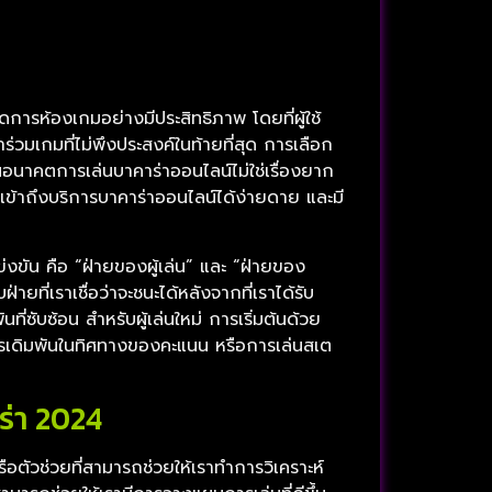
การห้องเกมอย่างมีประสิทธิภาพ โดยที่ผู้ใช้
มเกมที่ไม่พึงประสงค์ในท้ายที่สุด การเลือก
นในอนาคตการเล่นบาคาร่าออนไลน์ไม่ใช่เรื่องยาก
ถเข้าถึงบริการบาคาร่าออนไลน์ได้ง่ายดาย และมี
่งขัน คือ “ฝ่ายของผู้เล่น” และ “ฝ่ายของ
ยที่เราเชื่อว่าจะชนะได้หลังจากที่เราได้รับ
ี่ซับซ้อน สำหรับผู้เล่นใหม่ การเริ่มต้นด้วย
่นการเดิมพันในทิศทางของคะแนน หรือการเล่นสเต
ร่า 2024
อตัวช่วยที่สามารถช่วยให้เราทำการวิเคราะห์