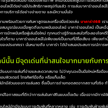
การทุนเพื่อเล่นอย่างมีประสิทธิภาพ เครื่องมือและสูตรการเล่นเหล่านี
ไลน์ได้อย่างมีประสิทธิภาพสรุปกันแล้ว การเล่นบาคาร่าออนไลน์ไม่
งการบริการได้อย่างง่ายดาย และมีความมั่นใจ
บาคาร่า168
ความพร้อมด้วยการค้นหาสูตรและเครื่องมือช่วยเล่น
เรา
สมบูรณ์แบบเมื่อพูดถึงเกมพนันออนไลน์ บาคาร่าออนไลน์ เป็นหนึ่
ารนักพนันหรือผู้เล่นมือใหม่ ทุกคนต่างรู้จักและสนใจที่จะลองโชคดีในก
ไรก็ตาม บาคาร่าออนไลน์ไม่เพียงแค่เป็นเกมที่มีชื่อเสียง เพียงเท่านั้
หนึ่งของประเทศเรา นั่นหมายถึง บาคาร่า ได้นำเสนอประสบการณ์การพนัน
นั้น มีจุดเด่นที่น่าสนใจมากมายกับการ เ
ะบบการเล่นที่ง่ายและสะดวกสบาย ไม่ว่าคุณจะเป็นมือใหม่หรือมือเก
น คอมพิวเตอร์ โทรศัพท์มือถือ หรือแท็บเล็ต
์มักมีส่วนของการเล่นสด ซึ่งเป็นการถ่ายทอดสดจากสถานที่จริง 
ีโอกาสชนะที่ดีกว่าการเล่นในคาสิโนแบบดั้งเดิม เนื่องจากมีการใช้
ไลน์มักมีรูปแบบการเดิมพันที่หลากหลาย เช่น การเดิมพันฝ่ายผู้เ