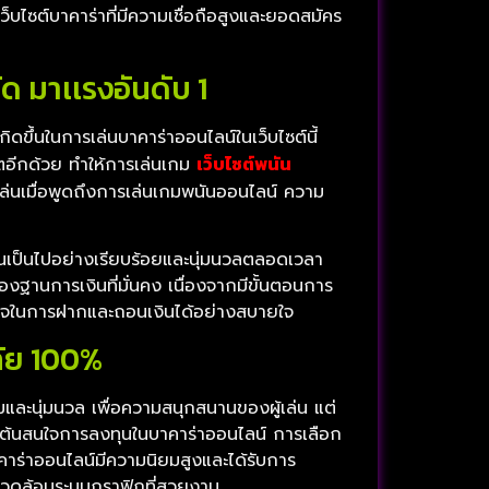
นเว็บไซต์บาคาร่าที่มีความเชื่อถือสูงและยอดสมัคร
ด มาเเรงอันดับ 1
ดขึ้นในการเล่นบาคาร่าออนไลน์ในเว็บไซต์นี้
เว็บไซต์พนัน
็ตอีกด้วย ทำให้การเล่นเกม
เล่นเมื่อพูดถึงการเล่นเกมพนันออนไลน์ ความ
ล่นเป็นไปอย่างเรียบร้อยและนุ่มนวลตลอดเวลา
ของฐานการเงินที่มั่นคง เนื่องจากมีขั้นตอนการ
่นใจในการฝากและถอนเงินได้อย่างสบายใจ
ภัย 100%
งามและนุ่มนวล เพื่อความสนุกสนานของผู้เล่น แต่
เริ่มต้นสนใจการลงทุนในบาคาร่าออนไลน์ การเลือก
าคาร่าออนไลน์มีความนิยมสูงและได้รับการ
ดล้อมระบบกราฟิกที่สวยงาม