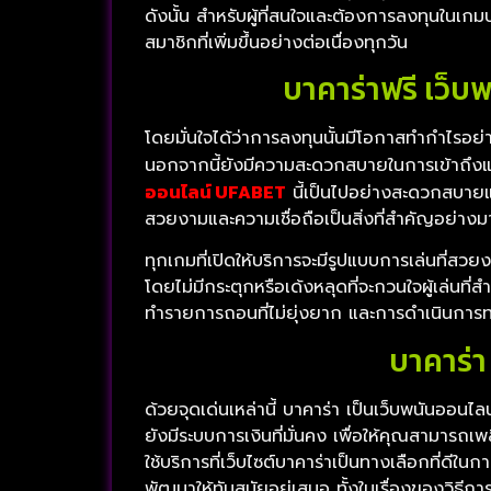
ดังนั้น สำหรับผู้ที่สนใจและต้องการลงทุนในเกมบา
สมาชิกที่เพิ่มขึ้นอย่างต่อเนื่องทุกวัน
บาคาร่าฟรี เว็บ
โดยมั่นใจได้ว่าการลงทุนนั้นมีโอกาสทำกำไรอย่า
นอกจากนี้ยังมีความสะดวกสบายในการเข้าถึงและเ
ออนไลน์ UFABET
นี้เป็นไปอย่างสะดวกสบายแล
สวยงามและความเชื่อถือเป็นสิ่งที่สำคัญอย่าง
ทุกเกมที่เปิดให้บริการจะมีรูปแบบการเล่นที่
โดยไม่มีกระตุกหรือเด้งหลุดที่จะกวนใจผู้เล่นที
ทำรายการถอนที่ไม่ยุ่งยาก และการดำเนินการทา
บาคาร่า
ด้วยจุดเด่นเหล่านี้ บาคาร่า เป็นเว็บพนันออนไล
ยังมีระบบการเงินที่มั่นคง เพื่อให้คุณสามารถเ
ใช้บริการที่เว็บไซต์บาคาร่าเป็นทางเลือกที่ด
พัฒนาให้ทันสมัยอยู่เสมอ ทั้งในเรื่องของวิธี