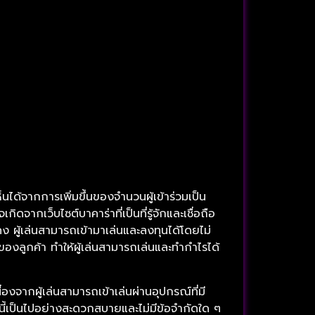
ห็นได้จากการเพิ่มขึ้นของจำนวนผู้เข้าร่วมเป็น
ดจากเว็บไซต์บาคาร่าที่เป็นที่รู้จักและเชื่อถือ
่นคง ผู้เล่นสามารถเข้ามาเล่นและลงทุนได้โดยไม่
ของลูกค้า ทำให้ผู้เล่นสามารถเล่นและทำกำไรได้
องจากผู้เล่นสามารถเข้าเล่นผ่านอุปกรณ์ที่มี
เกมนี้เป็นไปอย่างสะดวกสบายและไม่มีข้อจำกัดใด ๆ