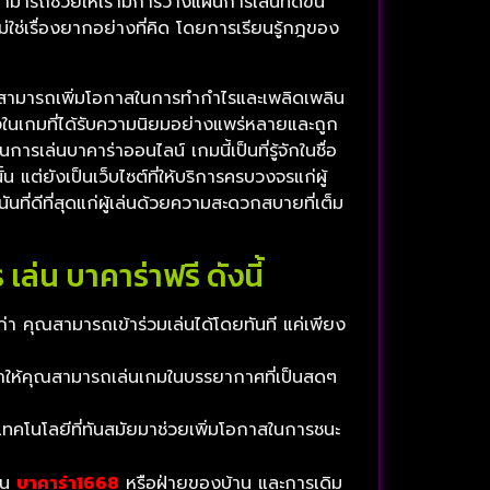
้สามารถช่วยให้เรามีการวางแผนการเล่นที่ดีขึ้น
ใช่เรื่องยากอย่างที่คิด โดยการเรียนรู้กฎของ
สามารถเพิ่มโอกาสในการทำกำไรและเพลิดเพลิน
งในเกมที่ได้รับความนิยมอย่างแพร่หลายและถูก
ารเล่นบาคาร่าออนไลน์ เกมนี้เป็นที่รู้จักในชื่อ
น แต่ยังเป็นเว็บไซต์ที่ให้บริการครบวงจรแก่ผู้
ที่ดีที่สุดแก่ผู้เล่นด้วยความสะดวกสบายที่เต็ม
ล่น บาคาร่าฟรี ดังนี้
่า คุณสามารถเข้าร่วมเล่นได้โดยทันที แค่เพียง
ทำให้คุณสามารถเล่นเกมในบรรยากาศที่เป็นสดๆ
เทคโนโลยีที่ทันสมัยมาช่วยเพิ่มโอกาสในการชนะ
บาคาร่า1668
ล่น
หรือฝ่ายของบ้าน และการเดิม