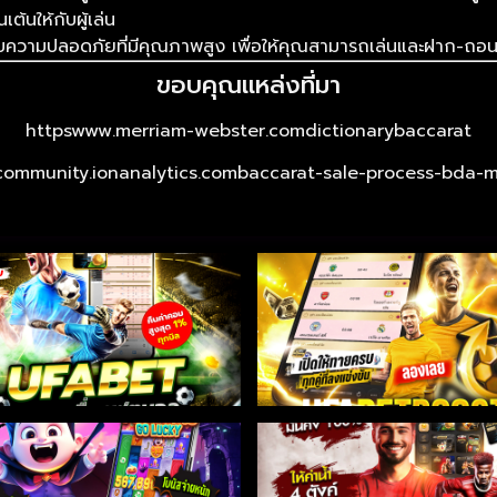
ต้นให้กับผู้เล่น
ความปลอดภัยที่มีคุณภาพสูง เพื่อให้คุณสามารถเล่นและฝาก-ถอนเ
ขอบคุณเเหล่งที่มา
httpswww.merriam-webster.comdictionarybaccarat
community.ionanalytics.combaccarat-sale-process-bda-m