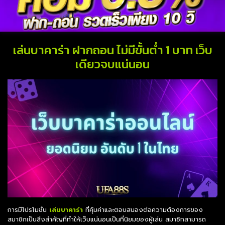
เล่นบาคาร่า ฝากถอน ไม่มีขั้นต่ำ 1 บาท เว็บ
เดียวจบแน่นอน
การมีโปรโมชั่น
เล่นบาคาร่า
ที่คุ้มค่าและตอบสนองต่อความต้องการของ
สมาชิกเป็นสิ่งสำคัญที่ทำให้เว็บแน่นอนเป็นที่นิยมของผู้เล่น สมาชิกสามารถ