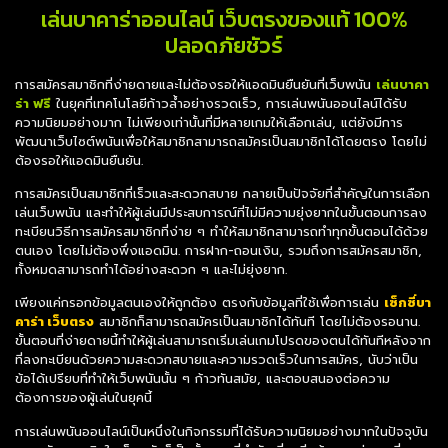
เล่นบาคาร่าออนไลน์ เว็บตรงของแท้ 100%
ปลอดภัยชัวร์
การสมัครสมาชิกที่ง่ายดายและไม่ต้องรอให้แอดมินยืนยันที่เว็บพนัน
เล่นบาคา
ร่า ฟรี
ในยุคที่เทคโนโลยีก้าวล้ำอย่างรวดเร็ว, การเล่นพนันออนไลน์ได้รับ
ความนิยมอย่างมาก ไม่เพียงเท่านั้นที่มีหลายเกมให้เลือกเล่น, แต่ยังมีการ
พัฒนาเว็บไซต์พนันเพื่อให้สมาชิกสามารถสมัครเป็นสมาชิกได้โดยตรง โดยไม่
ต้องรอให้แอดมินยืนยัน.
การสมัครเป็นสมาชิกที่เร็วและสะดวกสบาย กลายเป็นปัจจัยที่สำคัญในการเลือก
เล่นเว็บพนัน และทำให้ผู้เล่นมีประสบการณ์ที่ไม่มีความยุ่งยากในขั้นตอนการลง
ทะเบียนวิธีการสมัครสมาชิกที่ง่าย ๆ ทำให้สมาชิกสามารถทำทุกขั้นตอนได้ด้วย
ตนเอง โดยไม่ต้องพึ่งแอดมิน. การฝาก-ถอนเงิน, รวมถึงการสมัครสมาชิก,
ทั้งหมดสามารถทำได้อย่างสะดวก ๆ และไม่ยุ่งยาก.
เพียงแค่กรอกข้อมูลตนเองให้ถูกต้อง ตรงกับข้อมูลที่ใช้เพื่อการเล่น
เซ็กซี่บา
คาร่า เว็บตรง
สมาชิกก็สามารถสมัครเป็นสมาชิกได้ทันที โดยไม่ต้องรอนาน.
ขั้นตอนที่ง่ายดายนี้ทำให้ผู้เล่นสามารถเริ่มเล่นเกมโปรดของตนได้ทันทีหลังจาก
ที่ลงทะเบียนด้วยความสะดวกสบายและความรวดเร็วในการสมัคร, นับว่าเป็น
ข้อได้เปรียบที่ทำให้เว็บพนันนั้น ๆ ก้าวทันสมัย, และตอบสนองต่อความ
ต้องการของผู้เล่นในยุคนี้
การเล่นพนันออนไลน์เป็นหนึ่งในกิจกรรมที่ได้รับความนิยมอย่างมากในปัจจุบัน