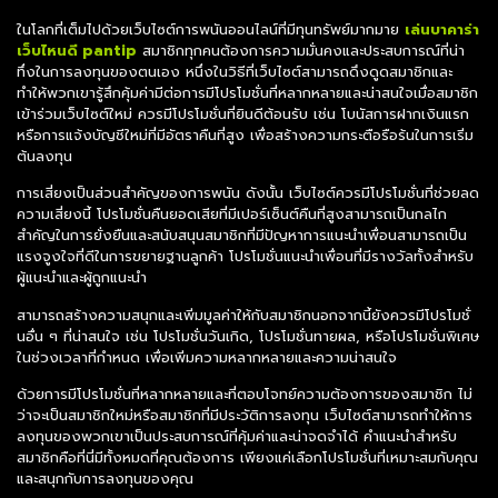
ในโลกที่เต็มไปด้วยเว็บไซต์การพนันออนไลน์ที่มีทุนทรัพย์มากมาย
เล่นบาคาร่า
เว็บไหนดี pantip
สมาชิกทุกคนต้องการความมั่นคงและประสบการณ์ที่น่า
ทึ่งในการลงทุนของตนเอง หนึ่งในวิธีที่เว็บไซต์สามารถดึงดูดสมาชิกและ
ทำให้พวกเขารู้สึกคุ้มค่ามีต่อการมีโปรโมชั่นที่หลากหลายและน่าสนใจเมื่อสมาชิก
เข้าร่วมเว็บไซต์ใหม่ ควรมีโปรโมชั่นที่ยินดีต้อนรับ เช่น โบนัสการฝากเงินแรก
หรือการแจ้งบัญชีใหม่ที่มีอัตราคืนที่สูง เพื่อสร้างความกระตือรือร้นในการเริ่ม
ต้นลงทุน
การเสี่ยงเป็นส่วนสำคัญของการพนัน ดังนั้น เว็บไซต์ควรมีโปรโมชั่นที่ช่วยลด
ความเสี่ยงนี้ โปรโมชั่นคืนยอดเสียที่มีเปอร์เซ็นต์คืนที่สูงสามารถเป็นกลไก
สำคัญในการยั่งยืนและสนับสนุนสมาชิกที่มีปัญหาการแนะนำเพื่อนสามารถเป็น
แรงจูงใจที่ดีในการขยายฐานลูกค้า โปรโมชั่นแนะนำเพื่อนที่มีรางวัลทั้งสำหรับ
ผู้แนะนำและผู้ถูกแนะนำ
สามารถสร้างความสนุกและเพิ่มมูลค่าให้กับสมาชิกนอกจากนี้ยังควรมีโปรโมชั่
นอื่น ๆ ที่น่าสนใจ เช่น โปรโมชั่นวันเกิด, โปรโมชั่นทายผล, หรือโปรโมชั่นพิเศษ
ในช่วงเวลาที่กำหนด เพื่อเพิ่มความหลากหลายและความน่าสนใจ
ด้วยการมีโปรโมชั่นที่หลากหลายและที่ตอบโจทย์ความต้องการของสมาชิก ไม่
ว่าจะเป็นสมาชิกใหม่หรือสมาชิกที่มีประวัติการลงทุน เว็บไซต์สามารถทำให้การ
ลงทุนของพวกเขาเป็นประสบการณ์ที่คุ้มค่าและน่าจดจำได้ คำแนะนำสำหรับ
สมาชิกคือที่นี่มีทั้งหมดที่คุณต้องการ เพียงแค่เลือกโปรโมชั่นที่เหมาะสมกับคุณ
และสนุกกับการลงทุนของคุณ