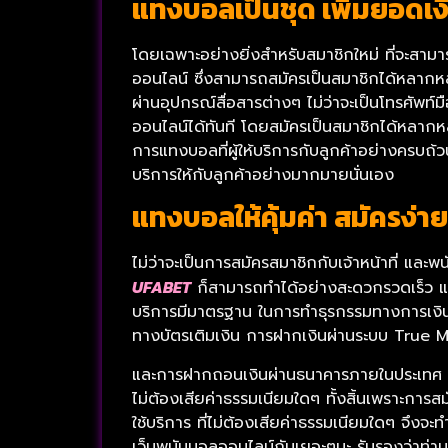
แทงบอลเป็นชุด เพิ่มยอดเง
โดยเฉพาะอย่างยิ่งสำหรับสมาชิกใหม่ ที่จะสาม
ออนไลน์ ซึ่งสามารถสมัครเป็นสมาชิกได้หลากหล
ผ่านอุปกรณ์สื่อสารต่างๆ ไม่ว่าจะเป็นโทรศัพท์ม
ออนไลน์ได้ทันที โดยสมัครเป็นสมาชิกได้หลากห
การแทงบอลที่ผู้ให้บริการกับลูกค้าอย่างครบถ้ว
บริการให้กับลูกค้าอย่างมากมายนั่นเอง
แทงบอลให้คุ้มค่า สมัครง่า
ไม่ว่าจะเป็นการสมัครสมาชิกกับเจ้าหน้าที่ 
UFABET
ก็สามารถทำได้อย่างสะดวกรวดเร็ว และส
บริการมีมาตรฐาน ในการทำธุรกรรมทางการเงิน
ทางบัตรเติมเงิน การฝากเงินผ่านระบบ True 
และการฝากถอนเงินผ่านธนาคารภายในประเทศ ก
ไม่ต้องเสียค่าธรรมเนียมใดๆ ทั้งสิ้นเพราะการส
ใช้บริการ ที่ไม่ต้องเสียค่าธรรมเนียมใดๆ จึงจะ
เว็บพนันบอลออนไลน์กันเยอะๆนะ รับรองว่าท่านจ