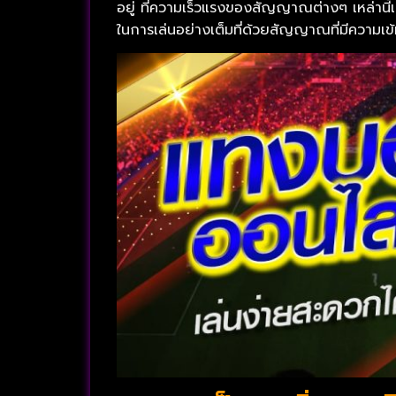
อยู่ ที่ความเร็วแรงของสัญญาณต่างๆ เหล่านี้เ
ในการเล่นอย่างเต็มที่ด้วยสัญญาณที่มีความเข