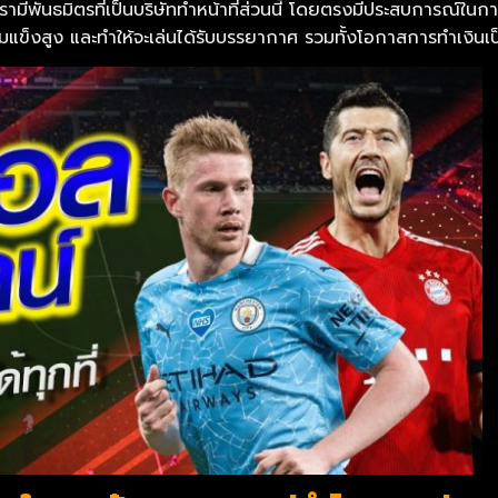
รามีพันธมิตรที่เป็นบริษัททำหน้าที่ส่วนนี้ โดยตรงมีประสบการณ์ใ
้มแข็งสูง และทำให้จะเล่นได้รับบรรยากาศ รวมทั้งโอกาสการทำเงินเ