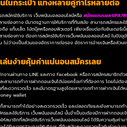
ินในกระเป๋า แทงหลายคู่กำไรหลายต่อ
สมัครแทงบอล UFA78
ารถสมัครใช้บริการ เว็บพนันบอลออนไลน์หรือ
ายช่องทาง มีมาตรฐานการให้บริการที่ทันสมัย สามารถสมัครและใช้บ
ือถือ แท็บเล็ต โน้ตบุ๊คหรือคอมพิวเตอร์ เพียงเชื่อมต่อกับอินเตอร์
ลายช่องทาง ต้องการสมัครใช้บริการเว็บพนันบอลออนไลน์ ในปัจจุบ
น ไม่ว่าจะเป็นส่วนของอัตราการต่อรอง อัตราการจ่ายเงินหรือส่วนของ
ยเล่นง่ายคุ้มค่าแน่นอนสมัครเลย
และพนักงานผ่านทาง LINE และทาง Facebook หรือการสมัครสมาชิกด้
ามารถทำการฝากถอนเงินได้บ่อยครั้งเท่าที่ต้องการ โดยไม่ต้องเสียค
ที่สะดวกรวดเร็ว และมีมาตรฐานสูงโดยสามารถทำการฝากเงินได้หล
Money wallet
็สามารถทำได้อย่างสะดวกรวดเร็ว และปลอดภัยและยังสามารถทำการ
มัครและใช้บริการ
เว็บพนันออนไลน์
นั้นจำเป็นจะต้องมีการฝากถอนเง
ทำให้สมาชิกที่สมัครใช้บริการเว็บพนันบอลออนไลน์ ได้รับความคุ้มค่า
ะได้รับมาตรฐานการให้บริการ ที่ทันสมัยสะดวกรวดเร็วคุ้มค่าแน่นอ