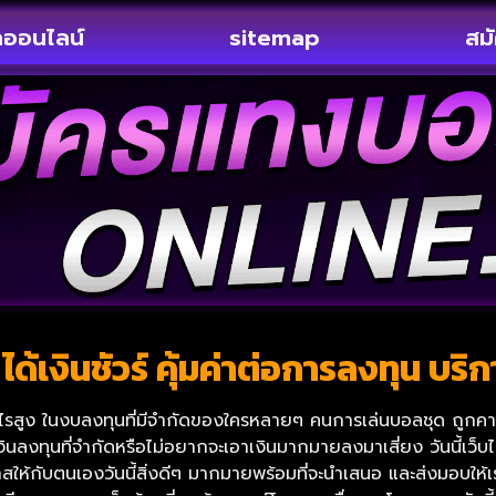
ออนไลน์
sitemap
สม
ด้เงินชัวร์ คุ้มค่าต่อการลงทุน บริก
รสูง ในงบลงทุนที่มีจำกัดของใครหลายๆ คนการเล่นบอลชุด ถูกคาด
ินลงทุนที่จำกัดหรือไม่อยากจะเอาเงินมากมายลงมาเสี่ยง วันนี้เว็บไ
สให้กับตนเองวันนี้สิ่งดีๆ มากมายพร้อมที่จะนำเสนอ และส่งมอบให้เ