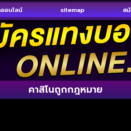
ออนไลน์
sitemap
สม
คาสิโนถูกกฎหมาย