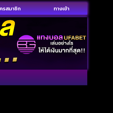
ัครสมาชิก
ทางเข้า