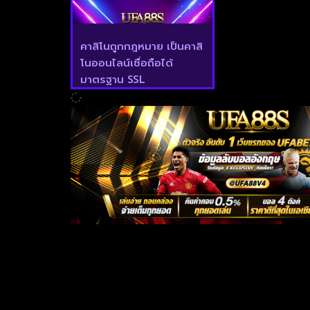
คาสิโนถูกกฎหมาย เป็นคาสิ
โนออนไลน์เชื่อถือได้
มาตรฐาน SSL