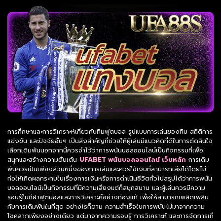
การศึกษาและการวิเคราะห์เกี่ยวกับทีมฟุตบอล รูปแบบการเล่นของทีม สถิติการ
แข่งขัน และปัจจัยอื่นๆ เป็นสิ่งสำคัญที่ช่วยให้ผู้เล่นมีแนวคิดที่ดีในการตัดสินใจ
เลือกเดิมพันนอกจากนี้ควรจำไว้ว่าการพนันบอลออนไลน์เป็นกิจกรรมที่เพื่อ
สนุกและสร้างความตื่นเต้น
UFABET
พนันบอลออนไลน์ เว็บหลัก
การเดิม
พันควรเป็นเพียงส่วนหนึ่งของการเล่นและควรใช้เงินที่สามารถเสียได้โดยไม่
ก่อให้เกิดผลกระทบในเรื่องการเงินหรือการดำเนินชีวิตทั่วไปสรุปได้ว่าการพนัน
บอลออนไลน์เป็นกิจกรรมที่มีความเสี่ยงแต่ก็สนุกสนาน และผู้เล่นควรมีความ
รอบรู้ในกีฬาฟุตบอลและการวิเคราะห์อย่างถ่องแท้ เพื่อให้สามารถเพลิดเพลิน
กับการเดิมพันในที่สุด อย่างไรก็ตาม ความสำเร็จในการพนันไม่มาจากความ
โชคลาภเพียงอย่างเดียว แต่มาจากความรอบรู้ การวิเคราะห์ และการจัดการเที่