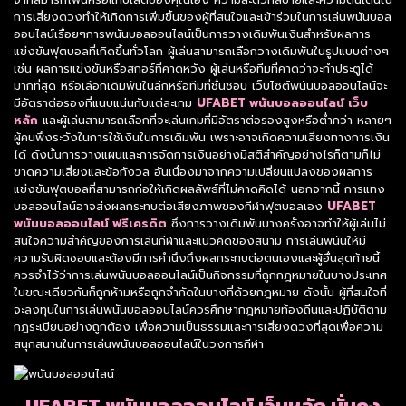
การเสี่ยงดวงทำให้เกิดการเพิ่มขึ้นของผู้ที่สนใจและเข้าร่วมในการเล่นพนันบอล
ออนไลน์เรื่อยๆการพนันบอลออนไลน์เป็นการวางเดิมพันเงินสำหรับผลการ
แข่งขันฟุตบอลที่เกิดขึ้นทั่วโลก ผู้เล่นสามารถเลือกวางเดิมพันในรูปแบบต่างๆ
เช่น ผลการแข่งขันหรือสกอร์ที่คาดหวัง ผู้เล่นหรือทีมที่คาดว่าจะทำประตูได้
มากที่สุด หรือเลือกเดิมพันในลีกหรือทีมที่ชื่นชอบ เว็บไซต์พนันบอลออนไลน์จะ
มีอัตราต่อรองที่แนบแน่นกับแต่ละเกม
UFABET
พนันบอลออนไลน์ เว็บ
หลัก
และผู้เล่นสามารถเลือกที่จะเล่นเกมที่มีอัตราต่อรองสูงหรือต่ำกว่า หลายๆ
ผู้คนพึงระวังในการใช้เงินในการเดิมพัน เพราะอาจเกิดความเสี่ยงทางการเงิน
ได้ ดังนั้นการวางแผนและการจัดการเงินอย่างมีสติสำคัญอย่างไรก็ตามก็ไม่
ขาดความเสี่ยงและข้อกังวล อันเนื่องมาจากความเปลี่ยนแปลงของผลการ
แข่งขันฟุตบอลที่สามารถก่อให้เกิดผลลัพธ์ที่ไม่คาดคิดได้ นอกจากนี้ การแทง
บอลออนไลน์อาจส่งผลกระทบต่อเสียงภาพของกีฬาฟุตบอลเอง
UFABET
พนันบอลออนไลน์ ฟรีเครดิต
ซึ่งการวางเดิมพันบางครั้งอาจทำให้ผู้เล่นไม่
สนใจความสำคัญของการเล่นกีฬาและแนวคิดของสนาม การเล่นพนันให้มี
ความรับผิดชอบและต้องมีการคำนึงถึงผลกระทบต่อตนเองและผู้อื่นสุดท้ายนี้
ควรจำไว้ว่าการเล่นพนันบอลออนไลน์เป็นกิจกรรมที่ถูกกฎหมายในบางประเทศ
ในขณะเดียวกันก็ถูกห้ามหรือถูกจำกัดในบางที่ด้วยกฎหมาย ดังนั้น ผู้ที่สนใจที่
จะลงทุนในการเล่นพนันบอลออนไลน์ควรศึกษากฎหมายท้องถิ่นและปฏิบัติตาม
กฎระเบียบอย่างถูกต้อง เพื่อความเป็นธรรมและการเสี่ยงดวงที่สุดเพื่อความ
สนุกสนานในการเล่นพนันบอลออนไลน์ในวงการกีฬา