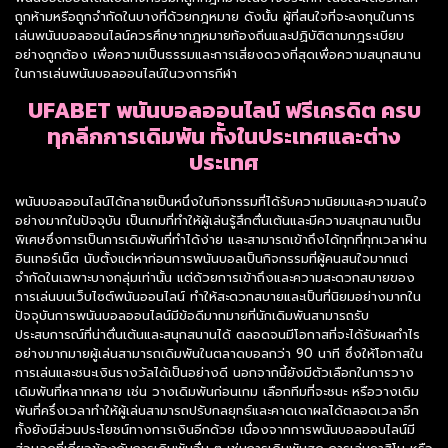
ถูกห้ามหรือถูกจำกัดในบางที่ด้วยกฎหมาย ดังนั้น ผู้ที่สนใจที่จะลงทุนในการ
เล่นพนันบอลออนไลน์ควรศึกษากฎหมายท้องถิ่นและปฏิบัติตามกฎระเบียบ
อย่างถูกต้อง เพื่อความเป็นธรรมและการเสี่ยงดวงที่สุดเพื่อความสนุกสนาน
ในการเล่นพนันบอลออนไลน์ในวงการกีฬา
UFABET พนันบอลออนไลน์
ฟรีเครดิต ครบ
ทุกลีกการเดิมพัน ทั้งในประเทศและต่าง
ประเทศ
พนันบอลออนไลน์ได้กลายเป็นหนึ่งในกิจกรรมที่ได้รับความนิยมและความสนใจ
อย่างมากในปัจจุบัน เป็นเกมที่ทำให้ผู้เล่นรู้สึกตื่นเต้นและมีความสนุกสนานเป็น
พิเศษซึ่งการเป็นการเดิมพันที่ทำได้ง่าย และสามารถเข้าถึงได้ทุกที่ทุกเวลาผ่าน
อินเทอร์เน็ต นับตั้งแต่หาก่อนการพนันบอลเป็นกิจกรรมที่ผู้คนสนใจมากแต่
จำกัดในเฉพาะบางกลุ่มเท่านั้น แต่ด้วยการเข้าถึงและความสะดวกสบายของ
การเล่นบนเว็บไซต์พนันออนไลน์ ทำให้สะดวกสบายและเป็นที่นิยมอย่างมากใน
ปัจจุบันการพนันบอลออนไลน์มีข้อดีมากมายที่นักเดิมพันสามารถรับ
ประสบการณ์ที่น่าตื่นเต้นและสนุกสนานได้ ตลอดจนมีโอกาสที่จะได้รับผลกำไร
อย่างมากมายผู้เล่นสามารถเดิมพันในตลาดบอลกว่า 90 นาที ซึ่งให้โอกาสใน
การเล่นและชนะเงินรางวัลได้เป็นอย่างดี นอกจากนี้ยังมีตัวเลือกในการวาง
เดิมพันที่หลากหลาย เช่น วางเดิมพันก่อนเกม เลือกทีมที่จะชนะ หรือวางเดิม
พันที่ครึ่งเวลาทำให้ผู้เล่นสามารถปรับกลยุทธ์และคาดเดาผลได้ตลอดเวลาอีก
ทั้งยังมีส่วนประโยชน์ทางการเงินอีกด้วย เนื่องจากการพนันบอลออนไลน์มี